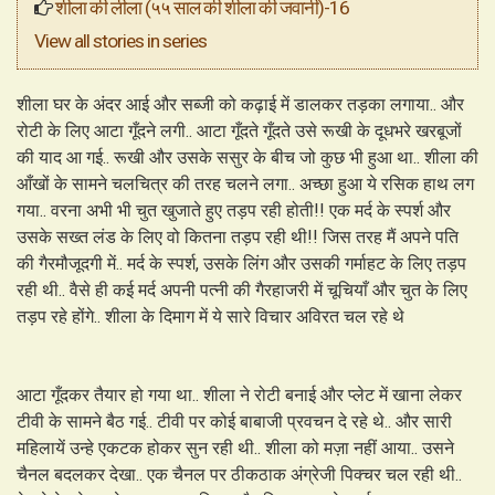
शीला की लीला (५५ साल की शीला की जवानी)-16
View all stories in series
शीला घर के अंदर आई और सब्जी को कढ़ाई में डालकर तड़का लगाया.. और
रोटी के लिए आटा गूँदने लगी.. आटा गूँदते गूँदते उसे रूखी के दूधभरे खरबूजों
की याद आ गई.. रूखी और उसके ससुर के बीच जो कुछ भी हुआ था.. शीला की
आँखों के सामने चलचित्र की तरह चलने लगा.. अच्छा हुआ ये रसिक हाथ लग
गया.. वरना अभी भी चुत खुजाते हुए तड़प रही होती!! एक मर्द के स्पर्श और
उसके सख्त लंड के लिए वो कितना तड़प रही थी!! जिस तरह मैं अपने पति
की गैरमौजूदगी में.. मर्द के स्पर्श, उसके लिंग और उसकी गर्माहट के लिए तड़प
रही थी.. वैसे ही कई मर्द अपनी पत्नी की गैरहाजरी में चूचियाँ और चुत के लिए
तड़प रहे होंगे.. शीला के दिमाग में ये सारे विचार अविरत चल रहे थे
आटा गूँदकर तैयार हो गया था.. शीला ने रोटी बनाई और प्लेट में खाना लेकर
टीवी के सामने बैठ गई.. टीवी पर कोई बाबाजी प्रवचन दे रहे थे.. और सारी
महिलायें उन्हे एकटक होकर सुन रही थी.. शीला को मज़ा नहीं आया.. उसने
चैनल बदलकर देखा.. एक चैनल पर ठीकठाक अंग्रेजी पिक्चर चल रही थी..