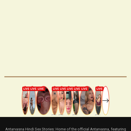
Antarvasna Hindi Sex Stories: Home of the official Antarvasna, featuring