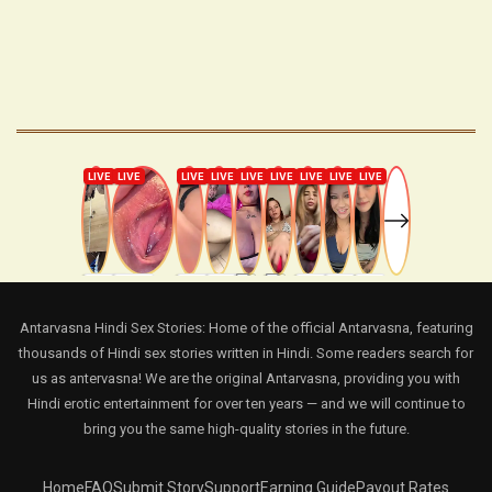
Antarvasna Hindi Sex Stories: Home of the official Antarvasna, featuring
thousands of Hindi sex stories written in Hindi. Some readers search for
us as antervasna! We are the original Antarvasna, providing you with
Hindi erotic entertainment for over ten years — and we will continue to
bring you the same high-quality stories in the future.
Home
FAQ
Submit Story
Support
Earning Guide
Payout Rates