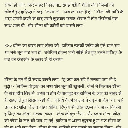
सख्त हो जाए.. फिर बाहर निकालना.. समझ गई!!” शीला की निप्पलों को
खींचते हुए हाफ़िज़ ने कहा “कसम से.. गजब का माल है तू.. ” शीला की नाभि के
अंदर उंगली करने के बाद उसने झुककर उसके भोसड़े में तीन उँगलियाँ एक
साथ डाल दी.. और शीला की काँखों को चाटने लगा..
४४० वॉल्ट का करंट लगा शीला को.. हाफ़िज़ उसकी काँख को ऐसे चाट रहा
था जैसे चूत चाट रहा हो.. उत्तेजित होकर भारी सांसें लेते हुए उसने हाफ़िज़ के
लंड को अंडरवेर के ऊपर से ही दबाया..
शीला के मन में ही संवाद चलने लगा.. “तू क्या कर रही है उसका पता भी है
तुझे?? “लेकिन वोड्का का नशा और चूत की खुजली.. दोनों ने मिलकर शीला
के होश छीन लिए थे.. इच्छा न होने के बावजूद वह हाफ़िज़ के लंड को बाहर से
ही सहलाते हुए सिसक रही थी.. जांघिये के अंदर लंड ने तंबू बना दिया था.. उसे
उतारकर शीला ने लंड बाहर खींचा.. स्प्रिंग की तरह उछल कर बाहर निकला
हाफ़िज़ का लोडा.. एकदम काला.. ब्लेक कोब्रा जैसा.. और इतना मोटा.. शीला
को जीवा के लंड की याद आ गई.. हाफ़िज़ ने अपना झूलता हुआ लंड शीला के
मुंह के आगे रख दिया.. शीला ने एक आखिरी बार शर्माने का नाटक किया.. और