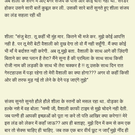
अब शीला के शरण में आए बगैर संजय के पास ओर कोई चारा नही था.. सरेंडर
होकर उसने सारी बातें कुबूल कर ली.. उसकी सारे बातें सुनते हुए शीला संजय
का लंड सहला रही थी
शीला: “संजु बेटा.. तू कहीं भी मुंह मार.. कितने भी मजे कर.. मुझे कोई आपत्ति
नही है.. पर तू मेरी बेटी वैशाली को दुख देगा तो वो मैं नही सहूँगी.. मैं क्या कोई
भी माँ ये बर्दाश्त नही करेगी.. अब तू मुझे बता.. वैशाली के साथ आगे की ज़िंदगी
बिताने का क्या प्लान है तेरा? मैंने सुना है की प्रमिला के साथ साथ किसी
रोजी नाम की लड़की के साथ भी तेरा चक्कर है !! तू उसके साथ दिन रात
गेस्टहाउस में पड़ा रहेगा तो मेरी वैशाली का क्या होगा??? अगर वो कहीं किसी
ओर की तरफ मुड़ गई तो लेने के देने पड़ जाएंगे तुझे”
संजय सुनते सुनते हौले हौले शीला के स्तनों को मसल रहा था.. वोड्का के
हल्के नशे में वह बोला: “मम्मी जी, वैशाली काफी टाइम से मुझे चोदने नही देती..
जब पत्नी ही आपकी इच्छाओं को पूरा ना करे तो पति आखिर क्या करेगा!! मेरे
इस लंड को लेकर में कहाँ जाऊ?? आप ही बताइए.. मुझे दिन में कम से कम एक
बार तो सेक्स चाहिए ही चाहिए.. जब तक एक बार वीर्य छूट न जाएँ मुझे नींद ही