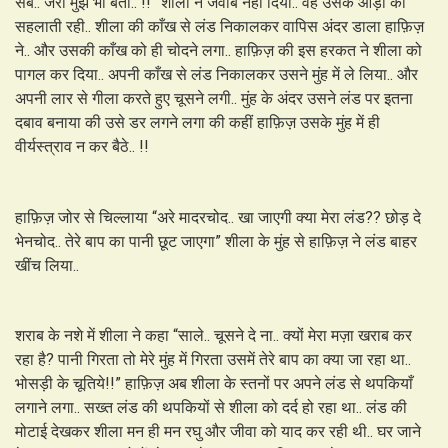
सब.. जरा मुझे भी बता.. !!” शीला ने जवाब नही दिया.. वह उसके आँड़ों को
सहलाती रही.. शीला की काँख से लंड निकालकर वापिस अंदर डाला हाफ़िज़
ने.. और उसकी काँख को ही चोदने लगा.. हाफ़िज़ की इस हरकत ने शीला को
पागल कर दिया.. अपनी काँख से लंड निकालकर उसने मुंह में ले लिया.. और
अपनी लार से गीला करते हुए चूसने लगी.. मुंह के अंदर उसने लंड पर इतना
दबाव बनाया की उसे डर लगने लगा की कहीं हाफ़िज़ उसके मुंह में ही
वीर्यस्त्राव न कर बैठे.. !!
हाफ़िज़ जोर से चिल्लाया “अरे मादरचोद.. खा जाएगी क्या मेरा लंड?? छोड़ दे
भेनचोद.. तेरे बाप का पानी छूट जाएगा” शीला के मुंह से हाफ़िज़ ने लंड बाहर
खींच लिया..
शराब के नशे में शीला ने कहा “साले.. चूसने दे ना.. क्यों मेरा मज़ा खराब कर
रहा है? पानी गिरता तो मेरे मुंह में गिरता उसमें तेरे बाप का क्या जा रहा था..
भोसड़ी के चूतिये!!” हाफ़िज़ अब शीला के स्तनों पर अपने लंड से थपकियाँ
लगाने लगा.. सख्त लंड की थपकियों से शीला को दर्द हो रहा था.. लंड की
मोटाई देखकर शीला मन ही मन रघु और जीवा को याद कर रही थी.. घर जाने