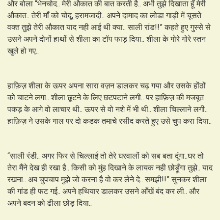
और बोला “भेनचोद.. मेरी औकात की बात करती है.. अभी तुझे दिखाता हूँ मेरी
औकात.. तेरी माँ को चोदू, हरामजादी.. अपने दामाद का लोडा गाड़ी में चूसते
वक्त तुझे तेरी औकात याद नही आई थी क्या.. साली रांड!!” कहते हुए गुस्से से
उसने अपने दोनों हाथों से शीला का टॉप फाड़ दिया.. शीला के गोरे गोरे स्तन
खुले हो गए..
हाफ़िज़ शीला के ऊपर अपना सारा वज़न डालकर चढ़ गया और उसके होंठों
को चाटने लगा.. शीला छूटने के लिए छटपटाने लगी.. पर हाफ़िज़ की मजबूत
पकड़ के आगे वो लाचार थी.. ऊपर से वो नशे में भी थी.. शीला चिल्लाने लगी..
हाफ़िज़ ने उसके गाल पर दो कडक तमाचे रसीद करते हुए उसे चुप करा दिया..
“साली रंडी.. अगर फिर से चिल्लाई तो तेरे घरवालों को सब बता दूंगा..घर तो
तेरा मैंने देख ही रखा है.. किसी को मुंह दिखाने के लायक नही छोड़ूँगा तुझे.. याद
रखना.. अब चुपचाप मुझे जो करना है वो कर लेने दे.. समझी!!” सुनकर शीला
की गांड ही फट गई.. अपने हथियार डालकर उसने आँखें बंद कर ली.. और
अपने बदन को ढीला छोड़ दिया..