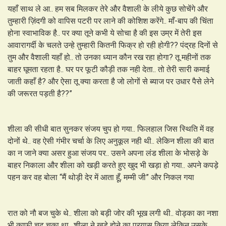
यहाँ साथ ले आ.. हम सब मिलकर तेरे और वैशाली के लीये कुछ सोचेंगे और
तुम्हारी ज़िंदगी को वापिस पटरी पर लाने की कोशिश करेंगे.. माँ-बाप की चिंता
होना स्वाभाविक है.. पर क्या तूने कभी ये सोचा है की इस उम्र में तेरी इस
आवारागर्दी के चलते उन्हे तुम्हारी कितनी फिक्र हो रही होगी?? पंद्रह दिनों से
तुम और वैशाली यहाँ हो.. तो उनका ध्यान कौन रख रहा होगा? तू महीनों तक
बाहर घूमता रहता है.. घर पर फूटी कौड़ी तक नही देता.. तो तेरी सारी कमाई
जाती कहाँ है? और ऐसा तू क्या करता है जो लोगों से ब्याज पर उधार पैसे लेने
की जरूरत पड़ती है??”
शीला की सीधी बात सुनकर संजय चुप हो गया.. फिलहाल जिस स्थिति में वह
दोनों थे.. वह ऐसी गंभीर चर्चा के लिए अनुकूल नही थी.. लेकिन शीला की बात
का न जाने क्या असर हुआ संजय पर.. उसने अपना लंड शीला के भोसड़े के
बाहर निकाला और शीला को खड़ी करते हुए खुद भी खड़ा हो गया.. अपने कपड़े
पहन कर वह बोला “मैं थोड़ी देर में आता हूँ, मम्मी जी” और निकल गया
रात को नौ बज चुके थे.. शीला को बड़ी जोर की भूख लगी थी.. वोड्का का नशा
भी काफी चढ़ चुका था.. शीला ने खड़े होने का प्रयास किया लेकिन उसके