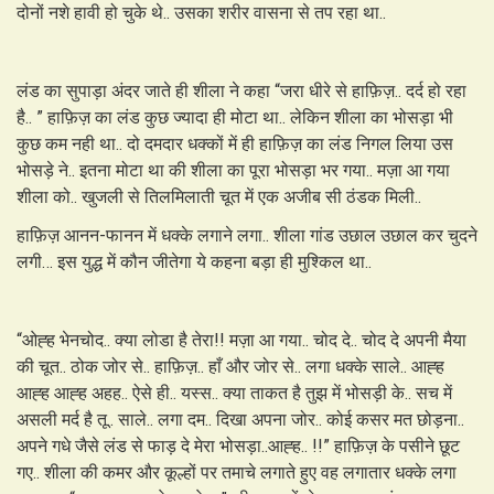
दोनों नशे हावी हो चुके थे.. उसका शरीर वासना से तप रहा था..
लंड का सुपाड़ा अंदर जाते ही शीला ने कहा “जरा धीरे से हाफ़िज़.. दर्द हो रहा
है.. ” हाफ़िज़ का लंड कुछ ज्यादा ही मोटा था.. लेकिन शीला का भोसड़ा भी
कुछ कम नही था.. दो दमदार धक्कों में ही हाफ़िज़ का लंड निगल लिया उस
भोसड़े ने.. इतना मोटा था की शीला का पूरा भोसड़ा भर गया.. मज़ा आ गया
शीला को.. खुजली से तिलमिलाती चूत में एक अजीब सी ठंडक मिली..
हाफ़िज़ आनन-फानन में धक्के लगाने लगा.. शीला गांड उछाल उछाल कर चुदने
लगी… इस युद्ध में कौन जीतेगा ये कहना बड़ा ही मुश्किल था..
“ओह्ह भेनचोद.. क्या लोडा है तेरा!! मज़ा आ गया.. चोद दे.. चोद दे अपनी मैया
की चूत.. ठोक जोर से.. हाफ़िज़.. हाँ और जोर से.. लगा धक्के साले.. आह्ह
आह्ह आह्ह अहह.. ऐसे ही.. यस्स.. क्या ताकत है तुझ में भोसड़ी के.. सच में
असली मर्द है तू.. साले.. लगा दम.. दिखा अपना जोर.. कोई कसर मत छोड़ना..
अपने गधे जैसे लंड से फाड़ दे मेरा भोसड़ा..आह्ह.. !!” हाफ़िज़ के पसीने छूट
गए.. शीला की कमर और कूल्हों पर तमाचे लगाते हुए वह लगातार धक्के लगा