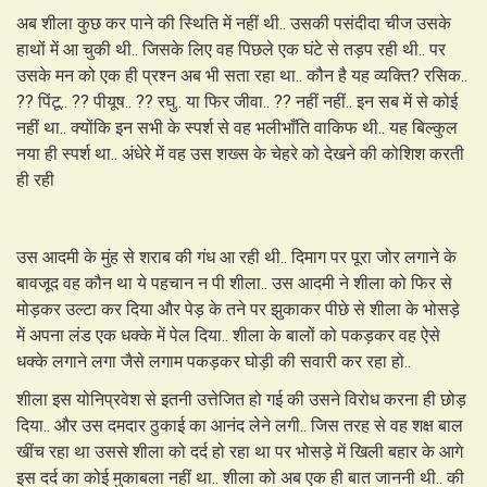
अब शीला कुछ कर पाने की स्थिति में नहीं थी.. उसकी पसंदीदा चीज उसके
हाथों में आ चुकी थी.. जिसके लिए वह पिछले एक घंटे से तड़प रही थी.. पर
उसके मन को एक ही प्रश्न अब भी सता रहा था.. कौन है यह व्यक्ति? रसिक..
?? पिंटू.. ?? पीयूष.. ?? रघु.. या फिर जीवा.. ?? नहीं नहीं.. इन सब में से कोई
नहीं था.. क्योंकि इन सभी के स्पर्श से वह भलीभाँति वाकिफ थी.. यह बिल्कुल
नया ही स्पर्श था.. अंधेरे में वह उस शख्स के चेहरे को देखने की कोशिश करती
ही रही
उस आदमी के मुंह से शराब की गंध आ रही थी.. दिमाग पर पूरा जोर लगाने के
बावजूद वह कौन था ये पहचान न पी शीला.. उस आदमी ने शीला को फिर से
मोड़कर उल्टा कर दिया और पेड़ के तने पर झुकाकर पीछे से शीला के भोसड़े
में अपना लंड एक धक्के में पेल दिया.. शीला के बालों को पकड़कर वह ऐसे
धक्के लगाने लगा जैसे लगाम पकड़कर घोड़ी की सवारी कर रहा हो..
शीला इस योनिप्रवेश से इतनी उत्तेजित हो गई की उसने विरोध करना ही छोड़
दिया.. और उस दमदार ठुकाई का आनंद लेने लगी.. जिस तरह से वह शक्ष बाल
खींच रहा था उससे शीला को दर्द हो रहा था पर भोसड़े में खिली बहार के आगे
इस दर्द का कोई मुकाबला नहीं था.. शीला को अब एक ही बात जाननी थी.. की