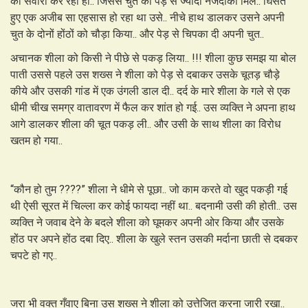
की सवारी कर रही हो.. जिससे चुत को पेड़ से ज्यादा नजदीकी मिले.. घिसते
हुए एक अजीब सा एहसास हो रहा था उसे.. नीचे हाथ डालकर उसने अपनी
चुत के दोनों होंठों को चौड़ा किया.. और पेड़ से चिपका दी अपनी चुत.. ​
अचानक शीला को किसी ने पीछे से पकड़ लिया.. !!! शीला कुछ समझ या बोल
पाती उससे पहले उस शख्स ने शीला को पेड़ से दबाकर उसके चूतड़ चौड़े
कीये और उसकी गांड में एक उंगली डाल दी.. दर्द के मारे शीला के गले से एक
धीमी चीख समग्र वातावरण में फैल कर शांत हो गई.. उस व्यक्ति ने अपना हाथ
आगे डालकर शीला की चूत पकड़ ली.. और उसी के साथ शीला का विरोध
खतम हो गया..
“कौन हो तुम ????” शीला ने धीमे से पूछा.. जो काम करते वो खुद पकड़ी गई
थी ऐसी सूरत में चिल्ला कर कोई फायदा नहीं था.. बदनामी उसी की होती.. उस
व्यक्ति ने जवाब देने के बदले शीला को घूमकर अपनी ओर किया और उसके
होंठ पर अपने होंठ दबा दिए.. शीला के खुले स्तन उसकी मर्दाना छाती से दबकर
चपटे हो गए..
जरा भी वक्त गँवाए बिना उस शख्स ने शीला को उत्तेजित करना जारी रखा..