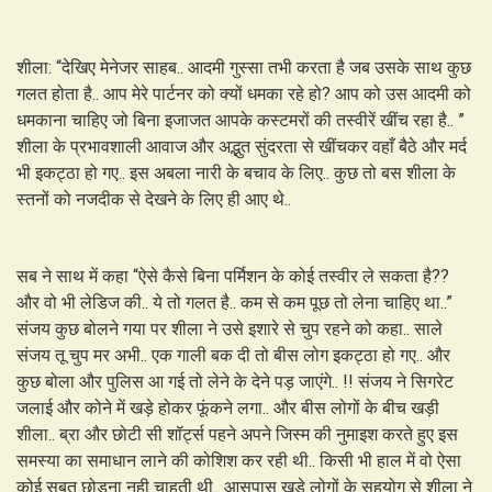
शीला: “देखिए मेनेजर साहब.. आदमी गुस्सा तभी करता है जब उसके साथ कुछ
गलत होता है.. आप मेरे पार्टनर को क्यों धमका रहे हो? आप को उस आदमी को
धमकाना चाहिए जो बिना इजाजत आपके कस्टमरों की तस्वीरें खींच रहा है.. ”
शीला के प्रभावशाली आवाज और अद्भुत सुंदरता से खींचकर वहाँ बैठे और मर्द
भी इकट्ठा हो गए.. इस अबला नारी के बचाव के लिए.. कुछ तो बस शीला के
स्तनों को नजदीक से देखने के लिए ही आए थे..
सब ने साथ में कहा “ऐसे कैसे बिना पर्मिशन के कोई तस्वीर ले सकता है??
और वो भी लेडिज की.. ये तो गलत है.. कम से कम पूछ तो लेना चाहिए था..”
संजय कुछ बोलने गया पर शीला ने उसे इशारे से चुप रहने को कहा.. साले
संजय तू चुप मर अभी.. एक गाली बक दी तो बीस लोग इकट्ठा हो गए.. और
कुछ बोला और पुलिस आ गई तो लेने के देने पड़ जाएंगे.. !! संजय ने सिगरेट
जलाई और कोने में खड़े होकर फूंकने लगा.. और बीस लोगों के बीच खड़ी
शीला.. ब्रा और छोटी सी शॉर्ट्स पहने अपने जिस्म की नुमाइश करते हुए इस
समस्या का समाधान लाने की कोशिश कर रही थी.. किसी भी हाल में वो ऐसा
कोई सबूत छोड़ना नही चाहती थी.. आसपास खड़े लोगों के सहयोग से शीला ने