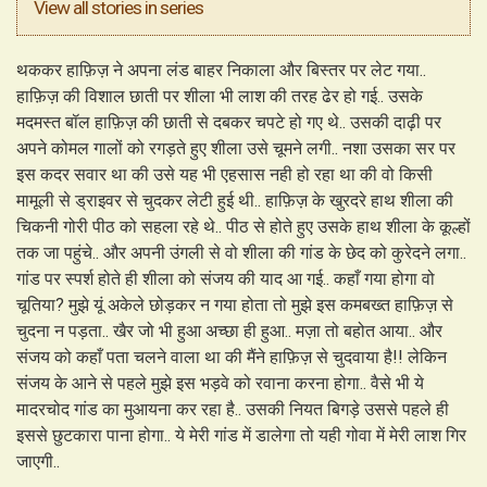
View all stories in series
थककर हाफ़िज़ ने अपना लंड बाहर निकाला और बिस्तर पर लेट गया..
हाफ़िज़ की विशाल छाती पर शीला भी लाश की तरह ढेर हो गई.. उसके
मदमस्त बॉल हाफ़िज़ की छाती से दबकर चपटे हो गए थे.. उसकी दाढ़ी पर
अपने कोमल गालों को रगड़ते हुए शीला उसे चूमने लगी.. नशा उसका सर पर
इस कदर सवार था की उसे यह भी एहसास नही हो रहा था की वो किसी
मामूली से ड्राइवर से चुदकर लेटी हुई थी.. हाफ़िज़ के खुरदरे हाथ शीला की
चिकनी गोरी पीठ को सहला रहे थे.. पीठ से होते हुए उसके हाथ शीला के कूल्हों
तक जा पहुंचे.. और अपनी उंगली से वो शीला की गांड के छेद को कुरेदने लगा..
गांड पर स्पर्श होते ही शीला को संजय की याद आ गई.. कहाँ गया होगा वो
चूतिया? मुझे यूं अकेले छोड़कर न गया होता तो मुझे इस कमबख्त हाफ़िज़ से
चुदना न पड़ता.. खैर जो भी हुआ अच्छा ही हुआ.. मज़ा तो बहोत आया.. और
संजय को कहाँ पता चलने वाला था की मैंने हाफ़िज़ से चुदवाया है!! लेकिन
संजय के आने से पहले मुझे इस भड़वे को रवाना करना होगा.. वैसे भी ये
मादरचोद गांड का मुआयना कर रहा है.. उसकी नियत बिगड़े उससे पहले ही
इससे छुटकारा पाना होगा.. ये मेरी गांड में डालेगा तो यही गोवा में मेरी लाश गिर
जाएगी..