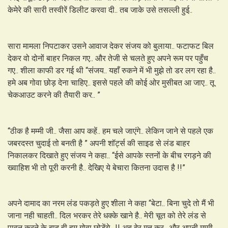
केमेरे की सारी तस्वीरें डिलीट करवा दी.. तब जाके उसे तसल्ली हुई..
सारा मामला निपटाकर उसने आवाज देकर संजय को बुलाया.. फटाफट बिल
देकर वो दोनों बाहर निकल गए.. और तेजी से चलते हुए अपने रूम पर पहुँच
गए.. शीला काफी डर गई थी “संजय.. यहाँ रुकने में भी मुझे तो डर लग रहा है..
हमे अब गोवा छोड़ देना चाहिए.. इससे पहले की कोई ओर मुसीबत आ जाए.. तू
चेकआउट करने की तैयारी कर.. ”
“ठीक है मम्मी जी.. जैसा आप कहें.. हम चले जाएंगे.. लेकिन जाने से पहले एक
जबरदस्त चुदाई तो बनती है ” अपनी शॉर्ट्स की साइड से लंड बाहर
निकालकर दिखाते हुए संजय ने कहा.. “ईसे आपके स्तनों के बीच रगड़ने की
ख्वाहिश भी तो पूरी करनी है.. देखिए ये बेचारा कितना उदास है !!”
अपने दामाद का नरम लंड पकड़ते हुए शीला ने कहा “बेटा.. बिना चुदे तो मैं भी
जाना नही चाहती.. दिल भरकर तेरे धक्के खाने है.. मेरी चूत को तेरे लंड से
पावन करने के बाद ही हम गोवा छोड़ेंगे.. !! अब देर मत कर.. और अपनी मम्मी