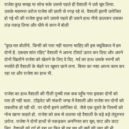
राजेश कुछ समझ या सोच सके उससे पहले ही वैशाली ने उसे चूम लिया..
उसके मदमस्त उरोज राजेश की छाती से रगड़ रहे थे.. वैशाली इतनी उत्तेजित
हो गई थी की राजेश कुछ करे उससे पहले ही उसने हाथ नीचे डालकर उसका
लंड पकड़ लिया और धीमे से कान में बोली
“कुछ मत बोलीये.. किसी को पता नही चलना चाहिए की इस क्यूबिकल में हम
दोनों है.. एकदम शांत रहिए” वैशाली ने अपना टीशर्ट ऊपर कर दिया और अपने
दोनों खिलौने राजेश को खेलने के लिए दे दिए.. मर्द का हाथ उसके स्तनों को
स्पर्शते ही वैशाली के चेहरे पर खुमार छाने लगा.. बियर का नशा अपना काम कर
रहा था और राजेश का हाथ भी..
राजेश का हाथ वैशाली की गीली पुच्ची तक कब पहुँच गया इसका दोनों को
पता ही नही चला.. टॉइलेट की संकरी जगह में वैशाली और राजेश सर दोनों को
तकलीफ हो रही थी.. पर दोनों इतने उत्तेजित थे.. जैसे एक दूसरे के जिस्मों को
नोच खाना चाहते हो.. राजेश को कब से ललचा रहे वैशाली के बड़े बड़े तंदुरुस्त
उरोज.. राजेश ने दोनों हाथों से पकड़कर अनगिनत बार चूम, चाट और काट
लिए.. वैशाली को दर्द हो रहा था फिर भी वह चुप थी क्यों की जरा सी भी